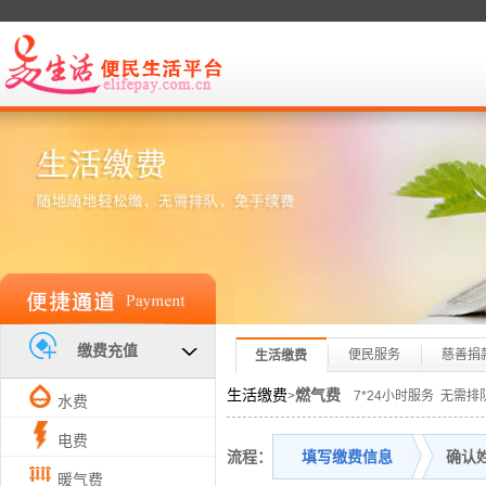
缴费充值
便民服务
慈善捐
生活缴费
生活缴费
燃气费
>
7*24小时服务 无需排
水费
电费
流程：
填写缴费信息
确认
暖气费